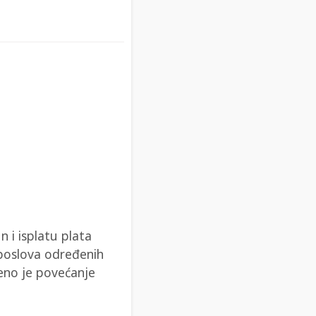
 i isplatu plata
 poslova određenih
eno je povećanje