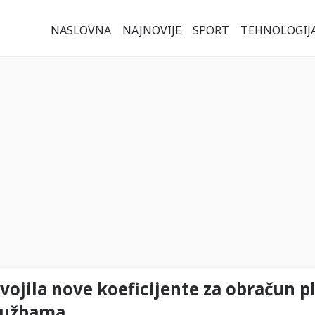
NASLOVNA
NAJNOVIJE
SPORT
TEHNOLOGIJ
svojila nove koeficijente za obračun p
službama