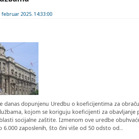
. februar 2025. 14:33:00
 je danas dopunjenu Uredbu o koeficijentima za obračun
lužbama, kojom se koriguju koeficijenti za obavljanje
blasti socijalne zaštite. Izmenom ove uredbe obuhvać
 6.000 zaposlenih, što čini više od 50 odsto od...