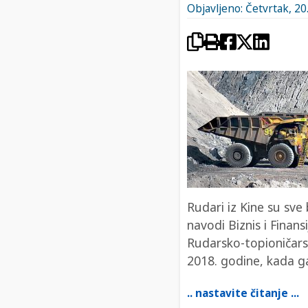
Objavljeno: Četvrtak, 20
Rudari iz Kine su sve
navodi Biznis i Finans
Rudarsko-topioničars
2018. godine, kada ga 
.. nastavite čitanje ...