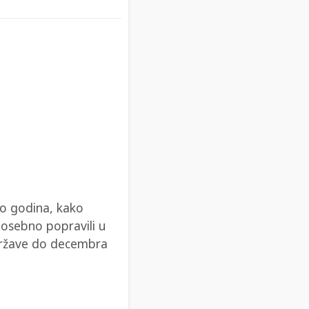
ko godina, kako
 posebno popravili u
države do decembra