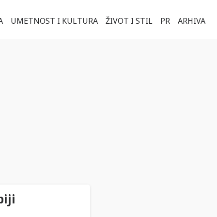
A
UMETNOST I KULTURA
ŽIVOT I STIL
PR
ARHIVA
iji