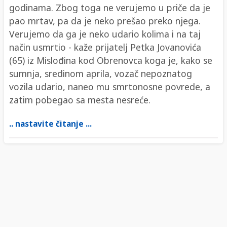
godinama. Zbog toga ne verujemo u priče da je
pao mrtav, pa da je neko prešao preko njega.
Verujemo da ga je neko udario kolima i na taj
način usmrtio - kaže prijatelj Petka Jovanovića
(65) iz Mislođina kod Obrenovca koga je, kako se
sumnja, sredinom aprila, vozač nepoznatog
vozila udario, naneo mu smrtonosne povrede, a
zatim pobegao sa mesta nesreće.
.. nastavite čitanje ...