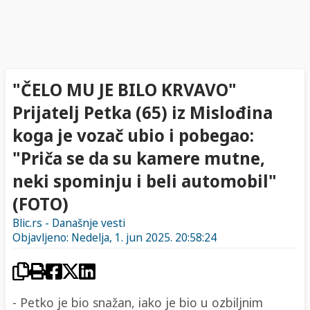
"ČELO MU JE BILO KRVAVO"
Prijatelj Petka (65) iz Mislođina
koga je vozač ubio i pobegao:
"Priča se da su kamere mutne,
neki spominju i beli automobil"
(FOTO)
Blic.rs - Današnje vesti
Objavljeno: Nedelja, 1. jun 2025. 20:58:24
- Petko je bio snažan, iako je bio u ozbiljnim