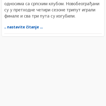
односима са српским клубом. Новобеограђани
су у претходне четири сезоне трипут играли
финале и сва три пута су изгубили.
.. nastavite čitanje ...