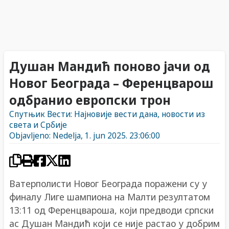
Душан Мандић поново јачи од
Новог Београда – Ференцварош
одбранио европски трон
Спутњик Вести: Најновије вести дана, новости из
света и Србије
Objavljeno: Nedelja, 1. jun 2025. 23:06:00
Ватерполисти Новог Београда поражени су у
финалу Лиге шампиона на Малти резултатом
13:11 од Ференцвароша, који предводи српски
ас Душан Мандић који се није растао у добрим