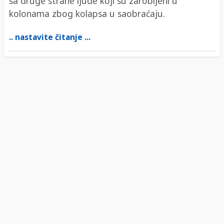
sa druge strane ljude koji su zarobljeni u
kolonama zbog kolapsa u saobraćaju.
.. nastavite čitanje ...