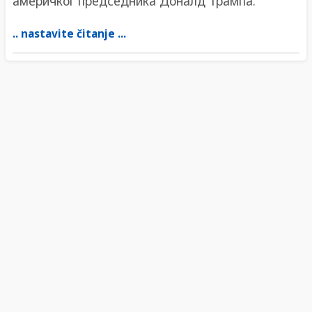
америчког председника Доналд Трампа.
.. nastavite čitanje ...