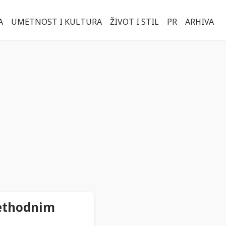
A
UMETNOST I KULTURA
ŽIVOT I STIL
PR
ARHIVA
rethodnim