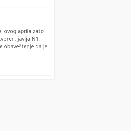
je ovog aprila zato
voren, javlja N1.
je obaveštenje da je