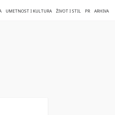
A
UMETNOST I KULTURA
ŽIVOT I STIL
PR
ARHIVA