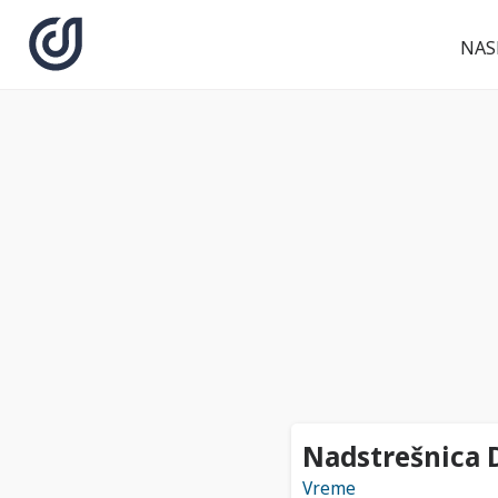
NAS
Nadstrešnica D
Vreme