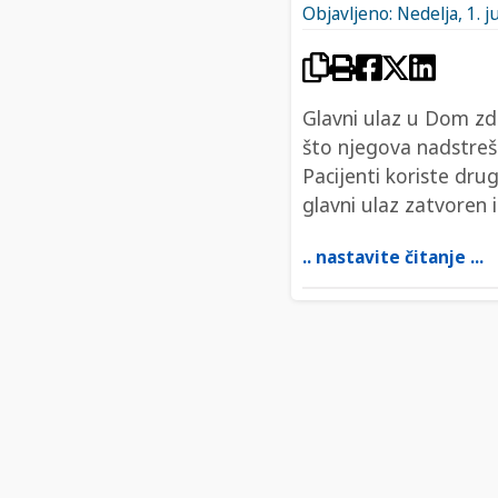
Objavljeno: Nedelja, 1. j
Glavni ulaz u Dom zdr
što njegova nadstrešn
Pacijenti koriste dr
glavni ulaz zatvoren i
.. nastavite čitanje ...