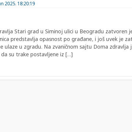
un 2025. 18:20:19
avlja Stari grad u Siminoj ulici u Beogradu zatvoren 
ica predstavlja opasnost po građane, i još uvek je zat
uge ulaze u zgradu. Na zvaničnom sajtu Doma zdravlja 
 da su trake postavljene iz […]