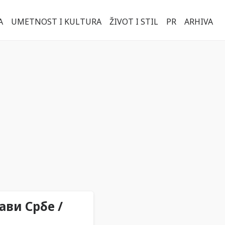
A
UMETNOST I KULTURA
ŽIVOT I STIL
PR
ARHIVA
ави Србе /