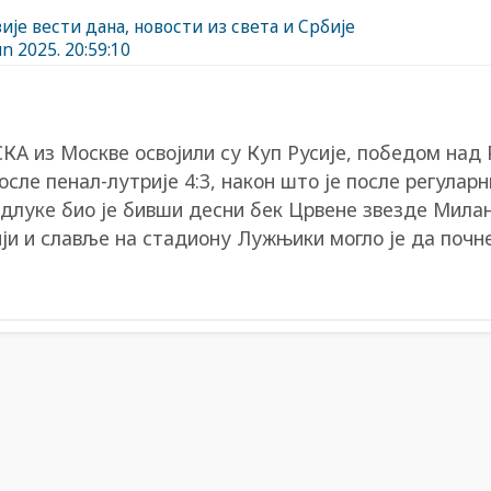
ије вести дана, новости из света и Србије
un 2025. 20:59:10
КА из Москве освојили су Куп Русије, победом над 
осле пенал-лутрије 4:3, након што је после регуларн
одлуке био је бивши десни бек Црвене звезде Милан 
ији и славље на стадиону Лужњики могло је да почне