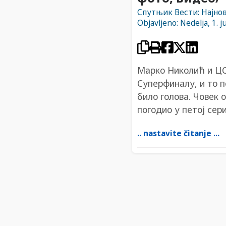
Спутњик Вести: Најнов
Objavljeno: Nedelja, 1. j
Марко Николић и ЦС
Суперфиналу, и то п
било голова. Човек 
погодио у петој сер
.. nastavite čitanje ...