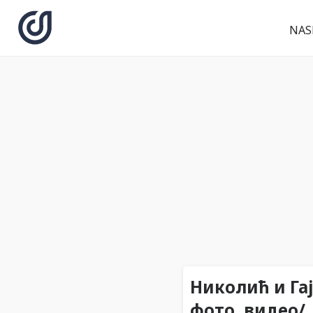
NAS
Николић и Гај
фото, видео/