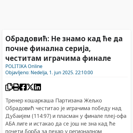
Обрадовић: Не знамо кад ће да
почне финална серија,
честитам играчима финале
POLITIKA Online
Objavljeno: Nedelja, 1. jun 2025. 22:10:00
Тренер кошаркаша Партизана Жељко
Обрадовић честитао је играчима победу над
Дубаијем (114:97) и пласман у финале плеј-офа
АБА лиге и истакао да се још не зна кад ће
почети борба за пехар у регионалном