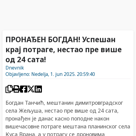
ПРОНАЂЕН БОГДАН! Успешан
крај потраге, нестао пре више
од 24 сата!
Dnevnik
Objavljeno: Nedelja, 1. jun 2025. 20:59:40
Богдан Танчић, мештанин димитровградског
села Жељуша, нестао пре више од 24 сата,
пронађен је данас касно поподне након
вишечасовне потраге мештана планинског села
Куса Врана, а у потрагу се дроновима