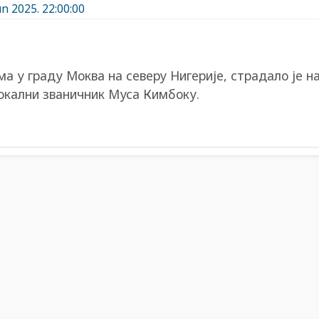
un 2025. 22:00:00
а у граду Моква на северу Нигерије, страдало је н
локални званичник Муса Кимбоку.