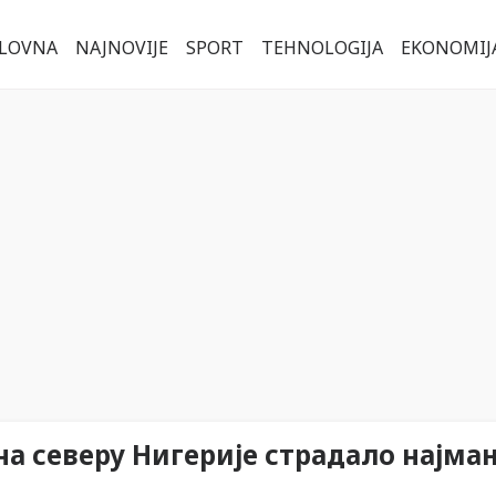
LOVNA
NAJNOVIJE
SPORT
TEHNOLOGIJA
EKONOMIJ
на северу Нигерије страдало најма