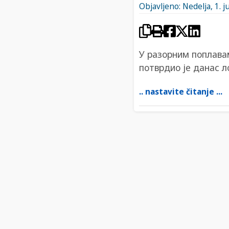
Objavljeno: Nedelja, 1. j
У разорним поплавам
потврдио је данас 
.. nastavite čitanje ...