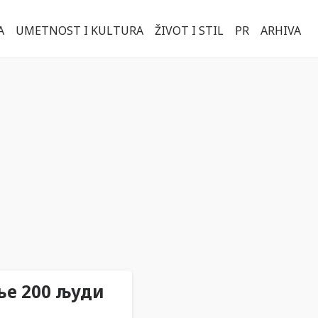
A
UMETNOST I KULTURA
ŽIVOT I STIL
PR
ARHIVA
ње 200 људи