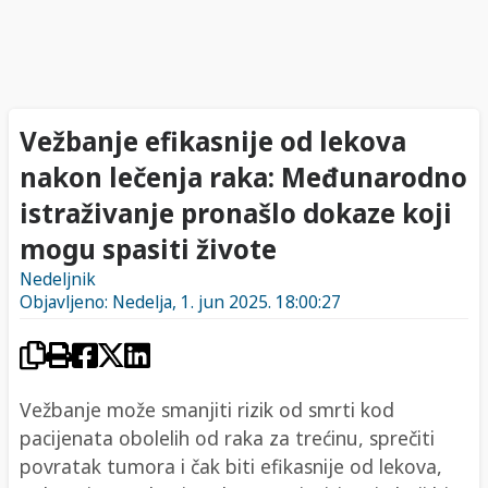
Vežbanje efikasnije od lekova
nakon lečenja raka: Međunarodno
istraživanje pronašlo dokaze koji
mogu spasiti živote
Nedeljnik
Objavljeno: Nedelja, 1. jun 2025. 18:00:27
Vežbanje može smanjiti rizik od smrti kod
pacijenata obolelih od raka za trećinu, sprečiti
povratak tumora i čak biti efikasnije od lekova,