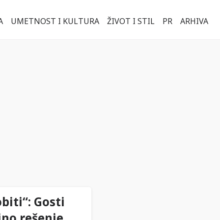
A
UMETNOST I KULTURA
ŽIVOT I STIL
PR
ARHIVA
biti“: Gosti
ino rešenje