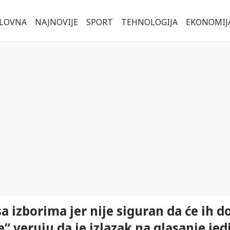
LOVNA
NAJNOVIJE
SPORT
TEHNOLOGIJA
EKONOMIJ
a izborima jer nije siguran da će ih do
e“ veruju da je izlazak na glasanje jed