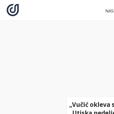
NAS
„Vučić okleva s
„Utiska nedelj