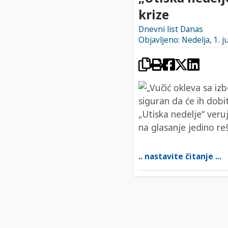
krize
Dnevni list Danas
Objavljeno: Nedelja, 1. j
.. nastavite čitanje ...