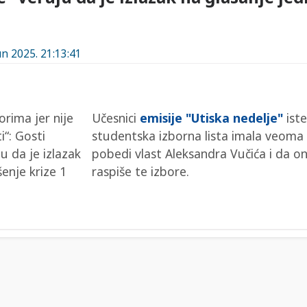
un 2025. 21:13:41
Učesnici
emisije "Utiska nedelje"
iste
studentska izborna lista imala veoma 
pobedi vlast Aleksandra Vučića i da on
raspiše te izbore.