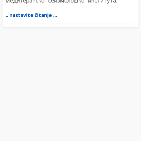
медитеранског сеизмолошког института.
.. nastavite čitanje ...