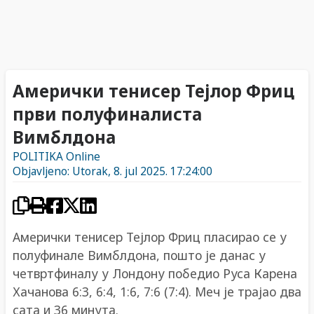
Амерички тенисер Тејлор Фриц
први полуфиналиста
Вимблдона
POLITIKA Online
Objavljeno: Utorak, 8. jul 2025. 17:24:00
Амерички тенисер Тејлор Фриц пласирао се у
полуфинале Вимблдона, пошто је данас у
четвртфиналу у Лондону победио Руса Карена
Хачанова 6:3, 6:4, 1:6, 7:6 (7:4). Меч је трајао два
сата и 36 минута.