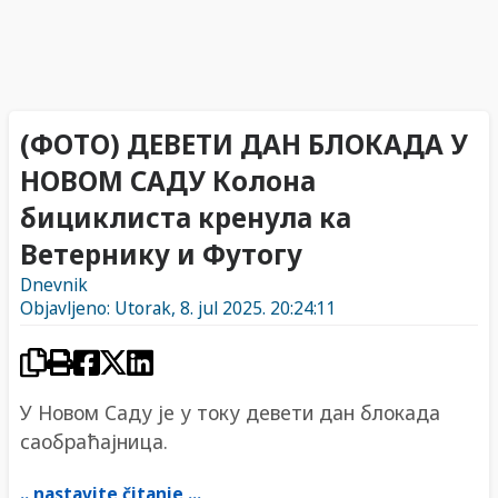
(ФОТО) ДЕВЕТИ ДАН БЛОКАДА У
НОВОМ САДУ Колона
бициклиста кренула ка
Ветернику и Футогу
Dnevnik
Objavljeno: Utorak, 8. jul 2025. 20:24:11
У Новом Саду је у току девети дан блокада
саобраћајница.
.. nastavite čitanje ...