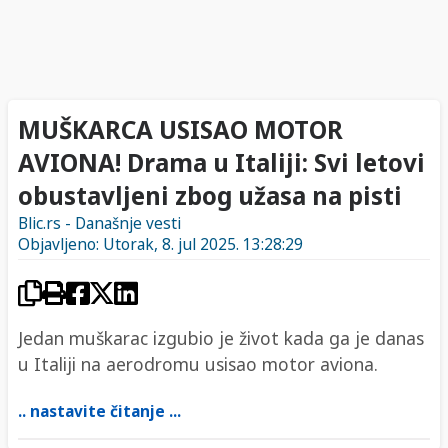
MUŠKARCA USISAO MOTOR
AVIONA! Drama u Italiji: Svi letovi
obustavljeni zbog užasa na pisti
Blic.rs - Današnje vesti
Objavljeno: Utorak, 8. jul 2025. 13:28:29
Jedan muškarac izgubio je život kada ga je danas
u Italiji na aerodromu usisao motor aviona.
.. nastavite čitanje ...