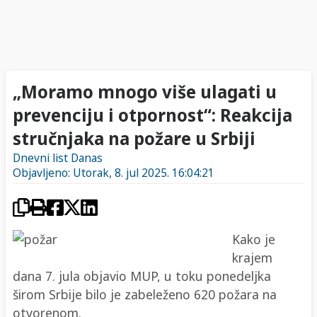
„Moramo mnogo više ulagati u
prevenciju i otpornost“: Reakcija
stručnjaka na požare u Srbiji
Dnevni list Danas
Objavljeno: Utorak, 8. jul 2025. 16:04:21
Kako je
krajem
dana 7. jula objavio MUP, u toku ponedeljka
širom Srbije bilo je zabeleženo 620 požara na
otvorenom.