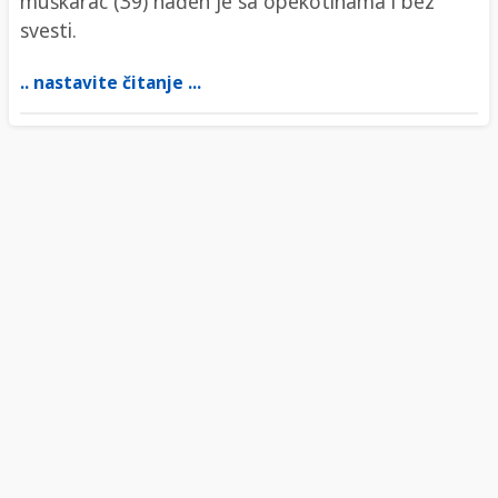
muškarac (39) nađen je sa opekotinama i bez
svesti.
.. nastavite čitanje ...