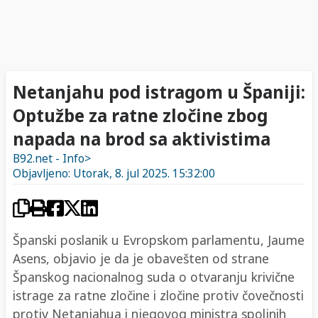
Netanjahu pod istragom u Španiji:
Optužbe za ratne zločine zbog
napada na brod sa aktivistima
B92.net - Info>
Objavljeno: Utorak, 8. jul 2025. 15:32:00
Španski poslanik u Evropskom parlamentu, Jaume
Asens, objavio je da je obavešten od strane
Španskog nacionalnog suda o otvaranju krivične
istrage za ratne zločine i zločine protiv čovečnosti
protiv Netanjahua i njegovog ministra spoljnih