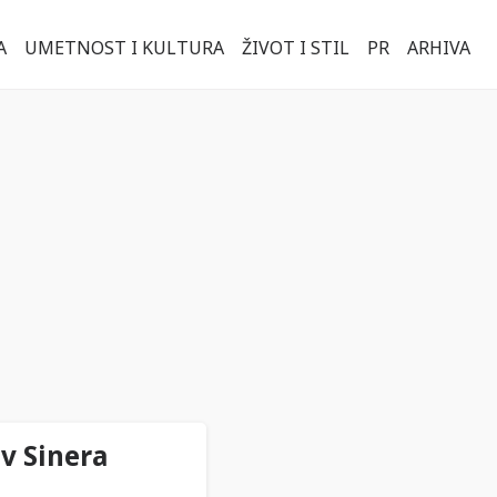
A
UMETNOST I KULTURA
ŽIVOT I STIL
PR
ARHIVA
iv Sinera