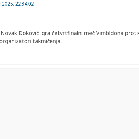
l 2025. 22:34:02
ovak Đoković igra četvrtfinalni meč Vimbldona protiv 
 organizatori takmičenja.