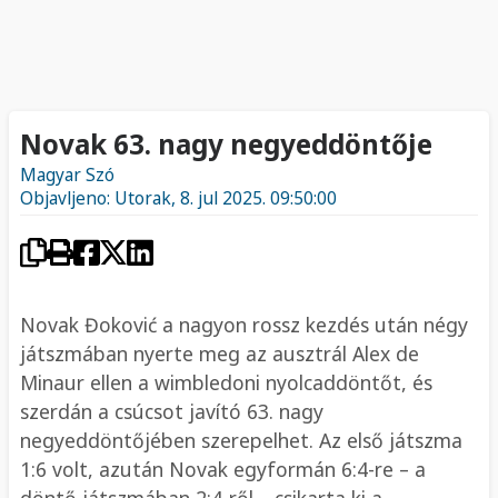
Novak 63. nagy negyeddöntője
Magyar Szó
Objavljeno: Utorak, 8. jul 2025. 09:50:00
Novak Đoković a nagyon rossz kezdés után négy
játszmában nyerte meg az ausztrál Alex de
Minaur ellen a wimbledoni nyolcaddöntőt, és
szerdán a csúcsot javító 63. nagy
negyeddöntőjében szerepelhet. Az első játszma
1:6 volt, azután Novak egyformán 6:4-re – a
döntő játszmában 2:4-ről – csikarta ki a