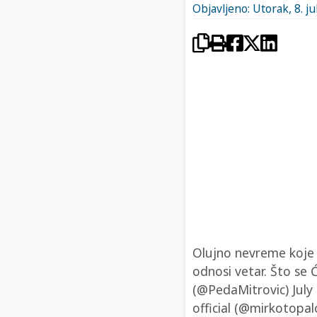
Objavljeno: Utorak, 8. ju
Olujno nevreme koje j
odnosi vetar. Što se 
(@PedaMitrovic) July
official (@mirkotopal