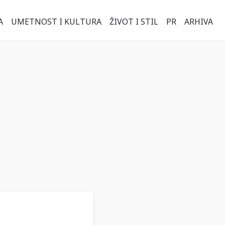
A
UMETNOST I KULTURA
ŽIVOT I STIL
PR
ARHIVA