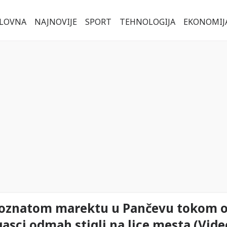
LOVNA
NAJNOVIJE
SPORT
TEHNOLOGIJA
EKONOMIJ
poznatom marektu u Pančevu tokom ol
asci odmah stigli na lice mesta (Vide