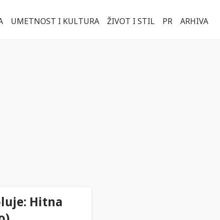
A
UMETNOST I KULTURA
ŽIVOT I STIL
PR
ARHIVA
uje: Hitna
o)