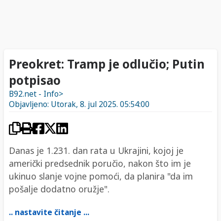
Preokret: Tramp je odlučio; Putin
potpisao
B92.net - Info>
Objavljeno: Utorak, 8. jul 2025. 05:54:00
Danas je 1.231. dan rata u Ukrajini, kojoj je
američki predsednik poručio, nakon što im je
ukinuo slanje vojne pomoći, da planira "da im
pošalje dodatno oružje".
.. nastavite čitanje ...