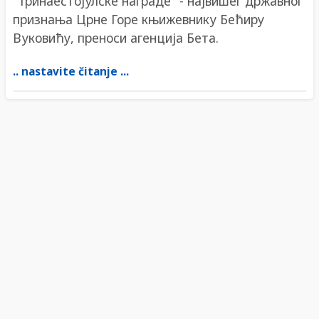
"Тринаестојулске награде" - највишег државног
признања Црне Горе књижевнику Бећиру
Вуковићу, преноси агенција Бета.
.. nastavite čitanje ...