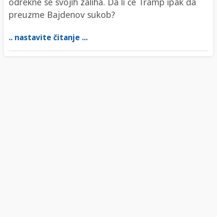
odrekne se svojih zaliha. Da li će Tramp ipak da
preuzme Bajdenov sukob?
.. nastavite čitanje ...