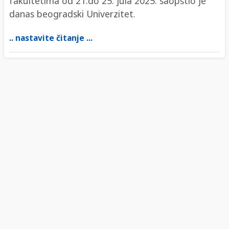
fakultetima od 21.do 25. jula 2025. saopštio je
danas beogradski Univerzitet.
.. nastavite čitanje ...