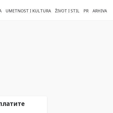
A
UMETNOST I KULTURA
ŽIVOT I STIL
PR
ARHIVA
платите