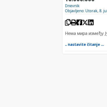
Dnevnik
Objavljeno: Utorak, 8. ju
Нема мира између Ј
.. nastavite čitanje ...