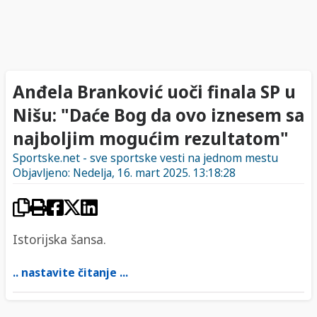
​Anđela Branković uoči finala SP u
Nišu: "Daće Bog da ovo iznesem sa
najboljim mogućim rezultatom"
Sportske.net - sve sportske vesti na jednom mestu
Objavljeno: Nedelja, 16. mart 2025. 13:18:28
Istorijska šansa.
.. nastavite čitanje ...