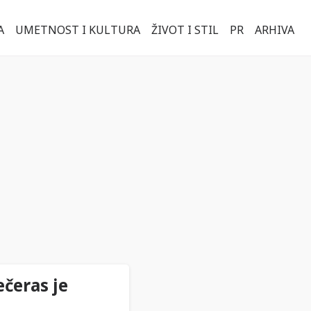
A
UMETNOST I KULTURA
ŽIVOT I STIL
PR
ARHIVA
ečeras je