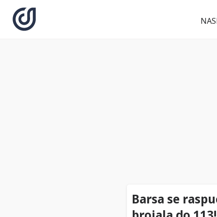
NAS
Barsa se raspu
brojala do 113!