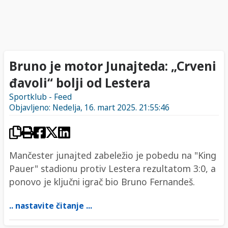
Bruno je motor Junajteda: „Crveni
đavoli“ bolji od Lestera
Sportklub - Feed
Objavljeno: Nedelja, 16. mart 2025. 21:55:46
Mančester junajted zabeležio je pobedu na "King
Pauer" stadionu protiv Lestera rezultatom 3:0, a
ponovo je ključni igrač bio Bruno Fernandeš.
.. nastavite čitanje ...