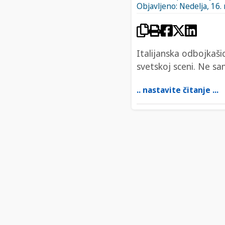
Objavljeno: Nedelja, 16.
Italijanska odbojkaš
svetskoj sceni. Ne sa
.. nastavite čitanje ...