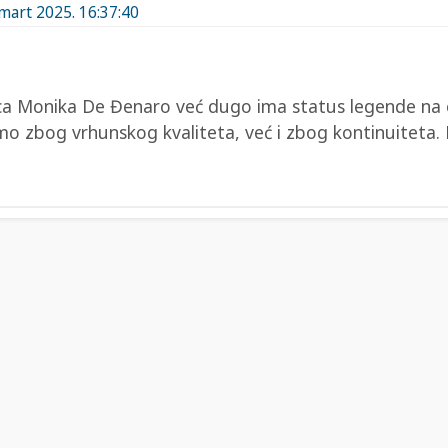
 mart 2025. 16:37:40
ica Monika De Đenaro već dugo ima status legende na e
mo zbog vrhunskog kvaliteta, već i zbog kontinuiteta. D