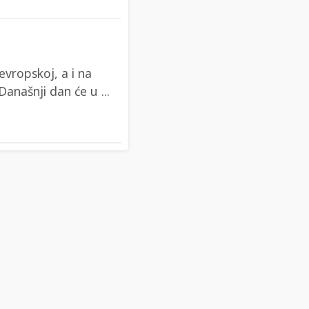
vropskoj, a i na
anašnji dan će u ...