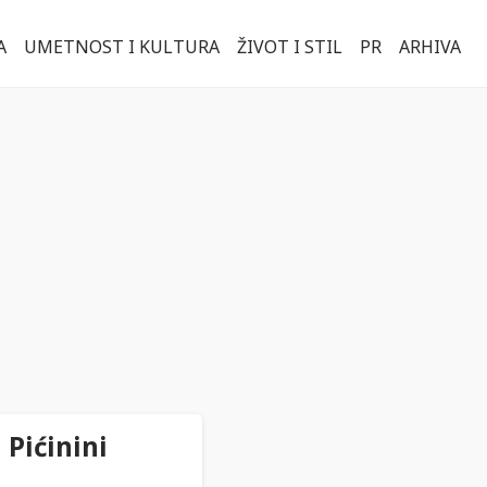
A
UMETNOST I KULTURA
ŽIVOT I STIL
PR
ARHIVA
Pićinini