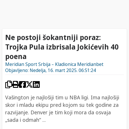
Ne postoji šokantniji poraz:
Trojka Pula izbrisala Jokićevih 40
poena
Meridian Sport Srbija – Kladionica Meridianbet
Objavljeno: Nedelja, 16. mart 2025. 06:51:24
Vašington je najlošiji tim u NBA ligi. Ima najlošiji
skor i mladu ekipu pred kojom su tek godine za
razvijanje. Denver je tim koji mora da osvaja
„sada i odmah“ ...