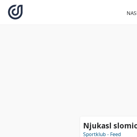
NAS
Njukasl slomio
Sportklub - Feed