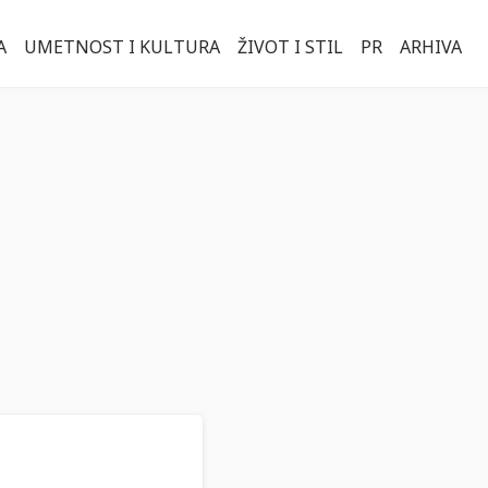
A
UMETNOST I KULTURA
ŽIVOT I STIL
PR
ARHIVA