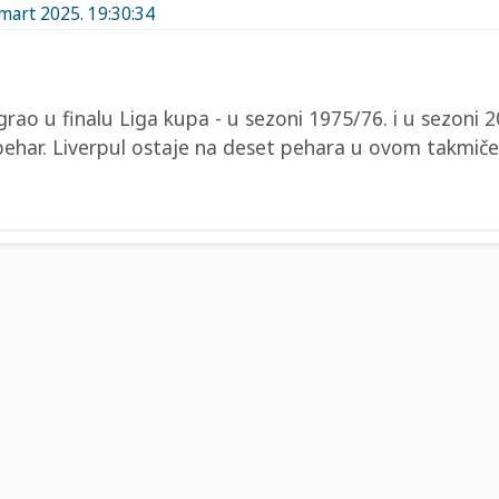
 mart 2025. 19:30:34
grao u finalu Liga kupa - u sezoni 1975/76. i u sezoni 2
 pehar. Liverpul ostaje na deset pehara u ovom takmiče