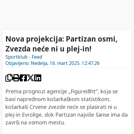
Nova projekcija: Partizan osmi,
Zvezda neće ni u plej-in!
Sportklub - Feed
Objavljeno: Nedelja, 16. mart 2025. 12:47:26
Prema prognozi agencije „Figurei8ht“, koja se
bavi naprednom košarkaškom statistikom,
košarkaši Crvene zvezde neće se plasirati ni u
plej-in Evrolige, dok Partizan najviše šanse ima da
završi na osmom mestu.