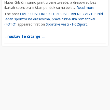
kluba. Grb čini samo print crvene zvezde, a dresovi su bez
ikakvih sponzora ili štampe, dok su na bele ...
Read more
The post
OVO SU ISTORIJSKI DRESOVI CRVENE ZVEZDE: Niti
jedan sponzor na dresovima, prava fudbalska romantika!
(FOTO)
appeared first on
Sportske vesti - HotSport
.
.. nastavite čitanje ...