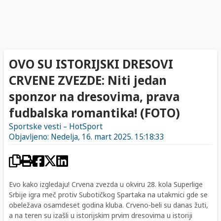
OVO SU ISTORIJSKI DRESOVI
CRVENE ZVEZDE: Niti jedan
sponzor na dresovima, prava
fudbalska romantika! (FOTO)
Sportske vesti – HotSport
Objavljeno: Nedelja, 16. mart 2025. 15:18:33
Evo kako izgledaju! Crvena zvezda u okviru 28. kola Superlige
Srbije igra meč protiv Subotičkog Spartaka na utakmici gde se
obeležava osamdeset godina kluba. Crveno-beli su danas žuti,
a na teren su izašli u istorijskim prvim dresovima u istoriji