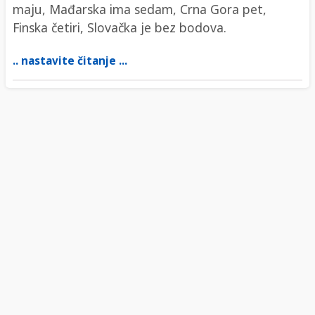
maju, Mađarska ima sedam, Crna Gora pet,
Finska četiri, Slovačka je bez bodova.
.. nastavite čitanje ...