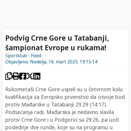
Podvig Crne Gore u Tatabanji,
šampionat Evrope u rukama!
Sportklub - Feed
Objavljeno: Nedelja, 16. mart 2025. 19:15:14
Rukometaši Crne Gore uspeli su u četvrtom kolu
kvalifikacija za Evropsko prvenstvo da osvoje bod
protiv Mađarske u Tatabanji 29:29 (14:17).
Podsećanja radi, Mađarska je nedavno slavila
protiv Crne Gore i u Podgorici sa 29:26, pa uoči
poslednje dve runde, koje su na programu u