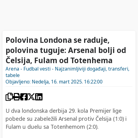
Polovina Londona se raduje,
polovina tuguje: Arsenal bolji od
Čelsija, Fulam od Totenhema
Arena - Fudbal vesti - Najzanimljiviji događaji, transferi,
tabele
Objavljeno: Nedelja, 16. mart 2025. 16:22:00
U dva londonska derbija 29. kola Premijer lige
pobede su zabeležili Arsenal protiv Čelsija (1:0) i
Fulam u duelu sa Totenhemom (2:0).