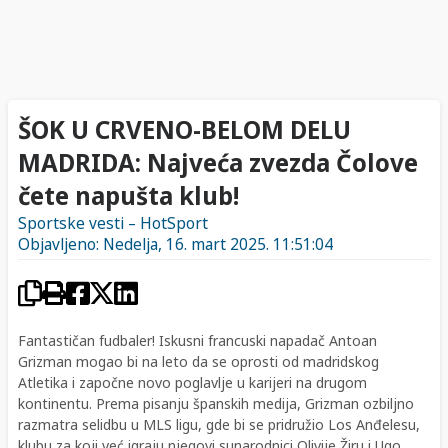
ŠOK U CRVENO-BELOM DELU
MADRIDA: Najveća zvezda Čolove
čete napušta klub!
Sportske vesti – HotSport
Objavljeno: Nedelja, 16. mart 2025. 11:51:04
Fantastičan fudbaler! Iskusni francuski napadač Antoan
Grizman mogao bi na leto da se oprosti od madridskog
Atletika i započne novo poglavlje u karijeri na drugom
kontinentu. Prema pisanju španskih medija, Grizman ozbiljno
razmatra selidbu u MLS ligu, gde bi se pridružio Los Anđelesu,
klubu za koji već igraju njegovi sunarodnici Olivije Žiru i Ugo