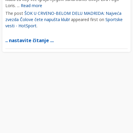
Loris. ...
Read more
The post
ŠOK U CRVENO-BELOM DELU MADRIDA: Najveća
zvezda Čolove čete napušta klub!
appeared first on
Sportske
vesti - HotSport
.
.. nastavite čitanje ...