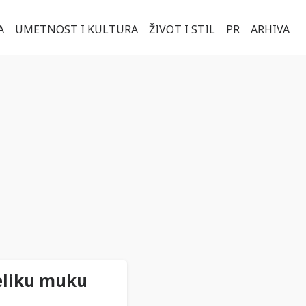
A
UMETNOST I KULTURA
ŽIVOT I STIL
PR
ARHIVA
eliku muku