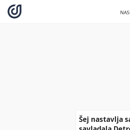
NAS
Šej nastavlja
savladala Detr