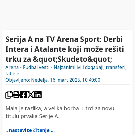
Serija A na TV Arena Sport: Derbi
Intera i Atalante koji može rešiti
trku za &quot;Skudeto&quot;
Arena - Fudbal vesti - Najzanimljiviji događaji, transferi,
tabele
Objavljeno: Nedelja, 16. mart 2025. 10:40:00
Mala je razlika, a velika borba u trci za novu
titulu prvaka Serije A.
.. nastavite čitanje ...