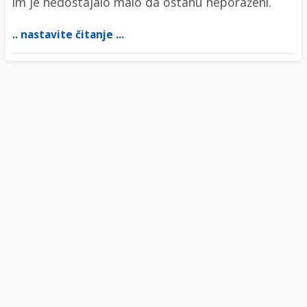
im je nedostajalo malo da ostanu neporaženi.
.. nastavite čitanje ...