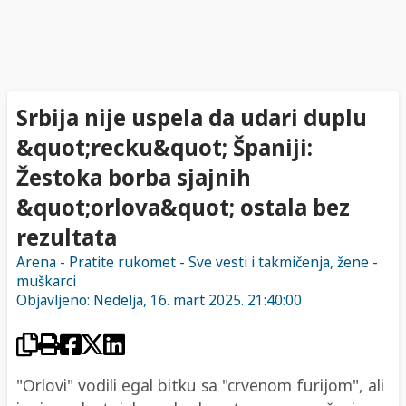
Srbija nije uspela da udari duplu
&quot;recku&quot; Španiji:
Žestoka borba sjajnih
&quot;orlova&quot; ostala bez
rezultata
Arena - Pratite rukomet - Sve vesti i takmičenja, žene -
muškarci
Objavljeno: Nedelja, 16. mart 2025. 21:40:00
"Orlovi" vodili egal bitku sa "crvenom furijom", ali