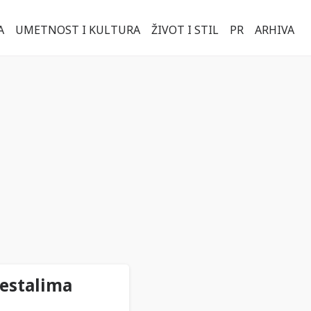
A
UMETNOST I KULTURA
ŽIVOT I STIL
PR
ARHIVA
estalima