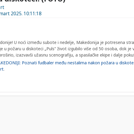
rt
 mart 2025. 10:11:18
donije! U noći između subote i nedelje, Makedonija je potresena str
e u požaru u diskoteci „Puls“ život izgubilo više od 50 osoba, dok je v
oširio, izazvavši užasnu scenografiju, a spasilačke ekipe i dalje poku
EDONIJI: Poznati fudbaler među nestalima nakon požara u diskote
rt
.