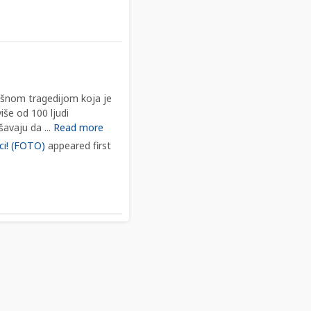
ašnom tragedijom koja je
iše od 100 ljudi
šavaju da ...
Read more
ci! (FOTO)
appeared first