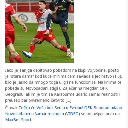
Iako je Tanjga debitovao pobedom na klupi Vojvodine, pošto
je “stara dama” kod kuće minimalcem savladala Jedinstvo (1:0),
bilo je jasno da mnogo toga u igri ne funkcioniše. Na krilima te
pobede su Novosađani stigli u Zaječar na megdan OFK
Beogradu, ali im je tim sa Karaburme udario šamar realnosti i
preuzeo bar privremeno četvrto […]
Članak
Teško će Voša bez Serija u Evropu! OFK Beograd udario
Novosađanima šamar realnosti (VIDEO)
se pojavljuje prvo na
MaxBet Sport
.