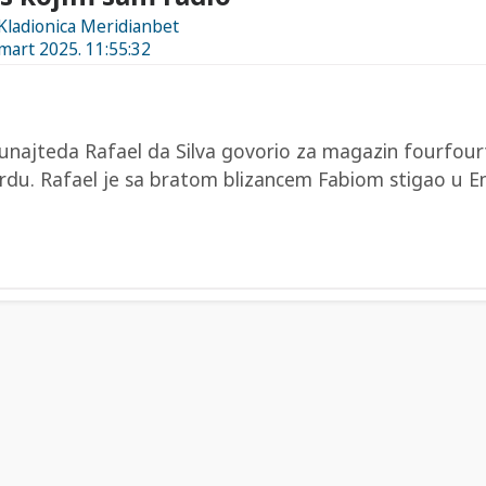
 Kladionica Meridianbet
 mart 2025. 11:55:32
junajteda Rafael da Silva govorio za magazin fourfo
rdu. Rafael je sa bratom blizancem Fabiom stigao u En