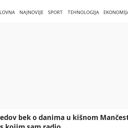
LOVNA
NAJNOVIJE
SPORT
TEHNOLOGIJA
EKONOMIJ
jtedov bek o danima u kišnom Mančest
 s kojim sam radio