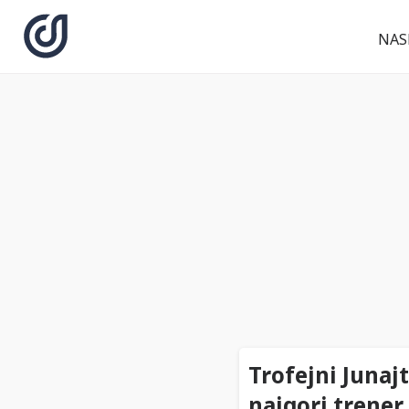
NAS
Trofejni Juna
najgori trener