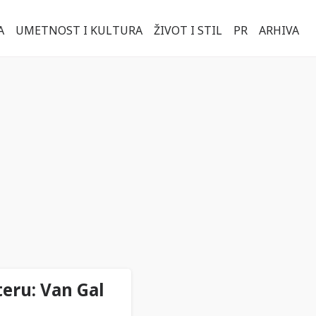
A
UMETNOST I KULTURA
ŽIVOT I STIL
PR
ARHIVA
eru: Van Gal