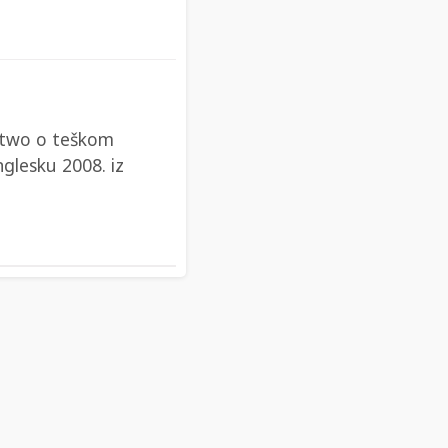
urtwo o teškom
glesku 2008. iz