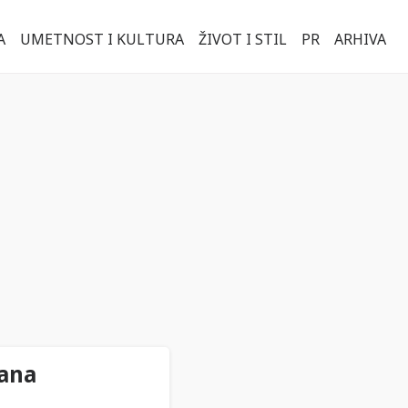
A
UMETNOST I KULTURA
ŽIVOT I STIL
PR
ARHIVA
nana