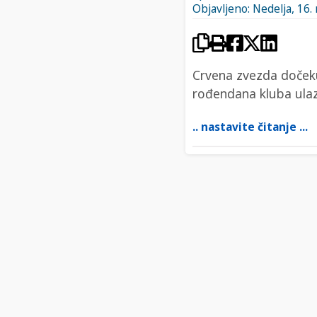
Objavljeno: Nedelja, 16.
Crvena zvezda dočeku
rođendana kluba ulaz
.. nastavite čitanje ...