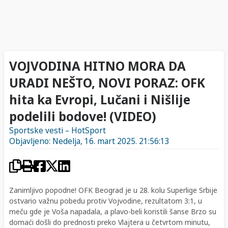
VOJVODINA HITNO MORA DA
URADI NEŠTO, NOVI PORAZ: OFK
hita ka Evropi, Lučani i Nišlije
podelili bodove! (VIDEO)
Sportske vesti – HotSport
Objavljeno: Nedelja, 16. mart 2025. 21:56:13
Zanimljivo popodne! OFK Beograd je u 28. kolu Superlige Srbije
ostvario važnu pobedu protiv Vojvodine, rezultatom 3:1, u
meču gde je Voša napadala, a plavo-beli koristili šanse Brzo su
domaći došli do prednosti preko Vlajtera u četvrtom minutu,