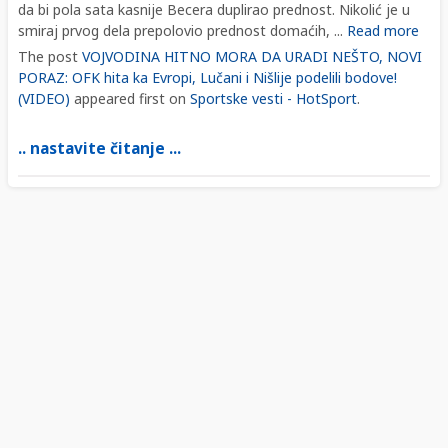
da bi pola sata kasnije Becera duplirao prednost. Nikolić je u
smiraj prvog dela prepolovio prednost domaćih, ...
Read more
The post
VOJVODINA HITNO MORA DA URADI NEŠTO, NOVI
PORAZ: OFK hita ka Evropi, Lučani i Nišlije podelili bodove!
(VIDEO)
appeared first on
Sportske vesti - HotSport
.
.. nastavite čitanje ...