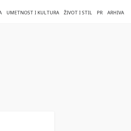
A
UMETNOST I KULTURA
ŽIVOT I STIL
PR
ARHIVA